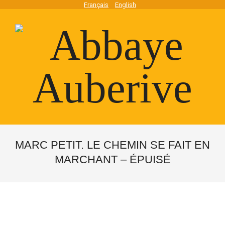
Skip
Français
English
to
content
Abbaye
Secondary
Navigation
MARC PETIT. LE CHEMIN SE FAIT EN
Auberive
Menu
MARCHANT – ÉPUISÉ