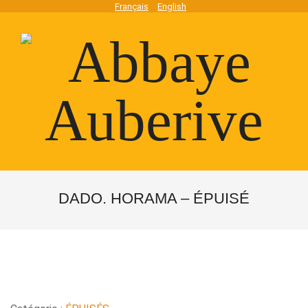
Skip
Français
English
to
content
Abbaye
Secondary
Navigation
DADO. HORAMA – ÉPUISÉ
Auberive
Menu