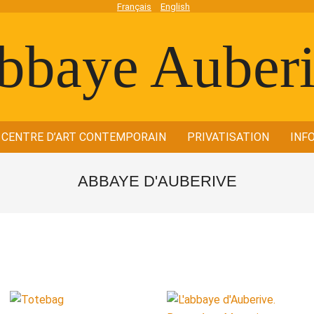
Français
English
bbaye
CENTRE D’ART CONTEMPORAIN
PRIVATISATION
INF
Secondary
berive
Navigation
ABBAYE D'AUBERIVE
Menu