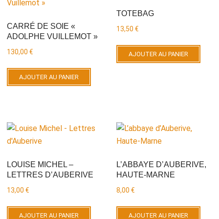
au
TOTEBAG
plus
CARRÉ DE SOIE «
13,50
€
ADOLPHE VUILLEMOT »
ancien
130,00
€
AJOUTER AU PANIER
AJOUTER AU PANIER
LOUISE MICHEL –
L’ABBAYE D’AUBERIVE,
LETTRES D’AUBERIVE
HAUTE-MARNE
13,00
€
8,00
€
AJOUTER AU PANIER
AJOUTER AU PANIER