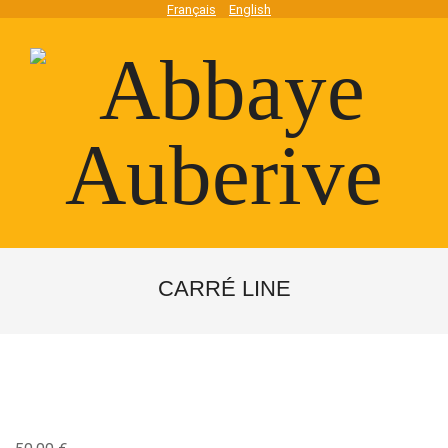
Skip
Français
English
to
content
Abbaye
Secondary
Navigation
CARRÉ LINE
Auberive
Menu