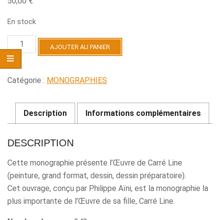
50,00
€
En stock
quantité
AJOUTER AU PANIER
de
Carré
Line
Catégorie :
MONOGRAPHIES
Description
Informations complémentaires
DESCRIPTION
Cette monographie présente l’Œuvre de Carré Line
(peinture, grand format, dessin, dessin préparatoire).
Cet ouvrage, conçu par Philippe Aïni, est la monographie la
plus importante de l’Œuvre de sa fille, Carré Line.