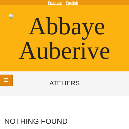
Skip
Français
English
to
content
Abbaye
Secondary
Navigation
ATELIERS
Auberive
Menu
NOTHING FOUND