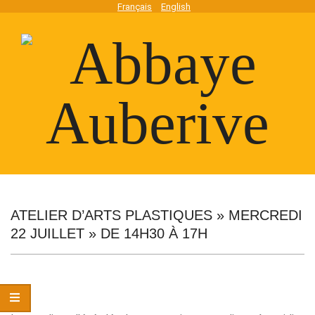
Skip
Français
English
to
content
Abbaye
Secondary
Navigation
ATELIER D’ARTS PLASTIQUES » MERCREDI
Auberive
Menu
22 JUILLET » DE 14H30 À 17H