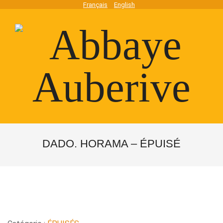
Skip
Français
English
to
content
Abbaye
Secondary
Navigation
DADO. HORAMA – ÉPUISÉ
Auberive
Menu